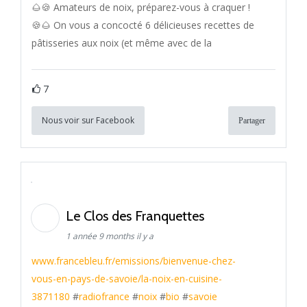
🌰🍪 Amateurs de noix, préparez-vous à craquer !
🍪🌰 On vous a concocté 6 délicieuses recettes de
pâtisseries aux noix (et même avec de la
7
Nous voir sur Facebook
Partager
Le Clos des Franquettes
1 année 9 months il y a
www.francebleu.fr/emissions/bienvenue-chez-
vous-en-pays-de-savoie/la-noix-en-cuisine-
3871180
#
radiofrance
#
noix
#
bio
#
savoie