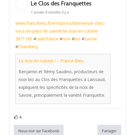
Le Clos des Franquettes
1 année 9 months il y a
www.francebleu.fr/emissions/bienvenue-chez-
vous-en-pays-de-savoie/la-noix-en-cuisine-
3871180
#
radiofrance
#
noix
#
bio
#
savoie
#
Chambery
La noix en cuisine ! – France Bleu
Benjamin et Rémy Saudino, producteurs de
noix bio au Clos des Franquettes à Laissaud,
expliquent les spécificités de la noix de
Savoie, principalement la variété Franquette.
4
Nous voir sur Facebook
Partager