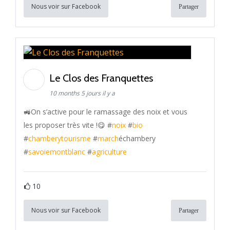
Nous voir sur Facebook
Partager
Le Clos des Franquettes
10 months 5 jours il y a
🚜On s’active pour le ramassage des noix et vous
les proposer très vite !😋 #
noix
#
bio
#
chamberytourisme
#
march
échambery
#
savoiemontblanc
#
agriculture
10
Nous voir sur Facebook
Partager