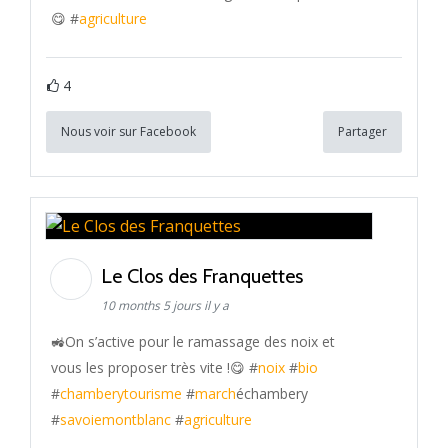
😋 #
agriculture
4
Nous voir sur Facebook
Partager
Le Clos des Franquettes
10 months 5 jours il y a
🚜On s’active pour le ramassage des noix et
vous les proposer très vite !😋 #
noix
#
bio
#
chamberytourisme
#
march
échambery
#
savoiemontblanc
#
agriculture